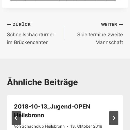
Beitragsnavigation
ZURÜCK
WEITER
Schnellschachturner
Spieltermine zweite
im Brückencenter
Mannschaft
Ähnliche Beiträge
2018-10-13_Jugend-OPEN
Heilsbronn
Von
Schachclub Heilsbronn
13. Oktober 2018