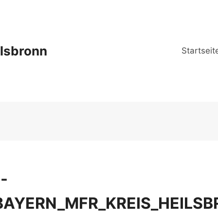
lsbronn
Startseit
-
_BAYERN_MFR_KREIS_HEILS