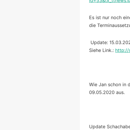
id=53&tx_ttnew
Es ist nur noch ei
die Terminaussetz
Update: 15.03.202
Siehe Link.:
http:/
Wie Jan schon in d
09.05.2020 aus.
Update Schachabend