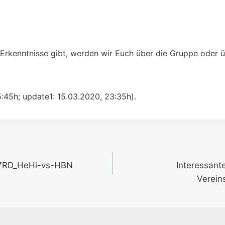
 Erkenntnisse gibt, werden wir Euch über die Gruppe oder
:45h; update1: 15.03.2020, 23:35h).
gation
7RD_HeHi-vs-HBN
Interessant
Verein