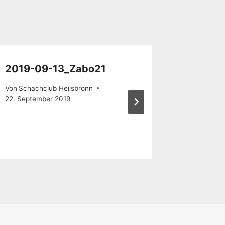
2019-09-13_Zabo21
2019-07
Bechho
Von
Schachclub Heilsbronn
22. September 2019
Von
Schach
21. Juli 201