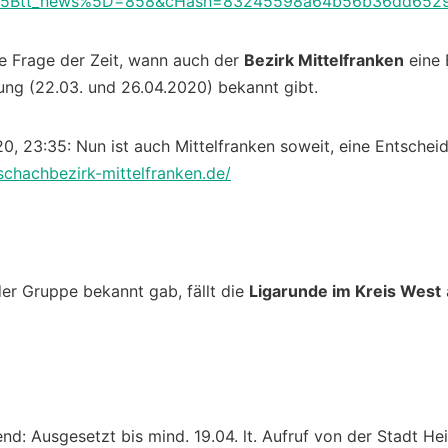
s%5Btt_news%5D=858&cHash=83245598a64b56b36dd652
ne Frage der Zeit, wann auch der
Bezirk Mittelfranken
eine 
ung (22.03. und 26.04.2020) bekannt gibt.
0, 23:35: Nun ist auch Mittelfranken soweit, eine Entscheid
/schachbezirk-mittelfranken.de/
er Gruppe bekannt gab, fällt die
Ligarunde im Kreis West
: Ausgesetzt bis mind. 19.04. lt. Aufruf von der Stadt Hei