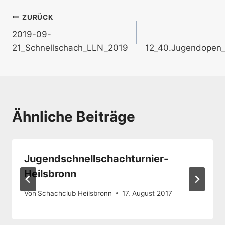
Beitragsnavigation
ZURÜCK
2019-09-
21_Schnellschach_LLN_2019
12_40.Jugendopen_
Ähnliche Beiträge
Jugendschnellschachturnier-
Heilsbronn
Von
Schachclub Heilsbronn
17. August 2017