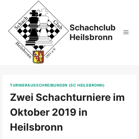
Zum
Inhalt
springen
Schachclub
Heilsbronn
TURNIERAUSSCHREIBUNGEN (SC HEILSBRONN)
Zwei Schachturniere im
Oktober 2019 in
Heilsbronn