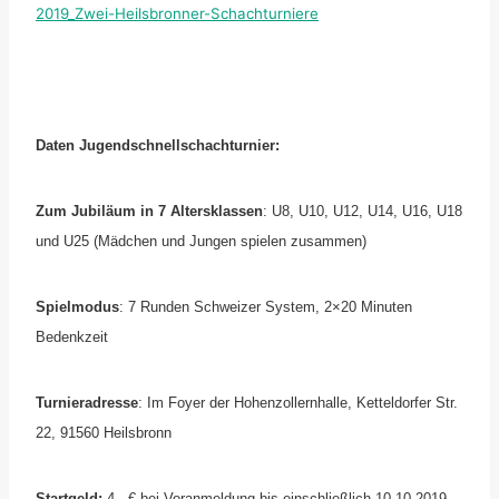
2019_Zwei-Heilsbronner-Schachturniere
Daten Jugendschnellschachturnier:
Zum Jubiläum in 7 Altersklassen
: U8, U10, U12, U14, U16, U18
und U25 (Mädchen und Jungen spielen zusammen)
Spielmodus
: 7 Runden Schweizer System, 2×20 Minuten
Bedenkzeit
Turnieradresse
: Im Foyer der Hohenzollernhalle, Ketteldorfer Str.
22, 91560 Heilsbronn
Startgeld:
4,- € bei Voranmeldung bis einschließlich 10.10.2019 –