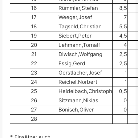
16
Rümmler,Stefan
8,5
17
Weeger,Josef
7
18
Tagsold,Christian
5,5
19
Siebert,Peter
4,5
20
Lehmann,Tornalf
4
21
Diwisch,Wolfgang
2,5
22
Essig,Gerd
2,5
23
Gerstlacher,Josef
1
24
Reichel,Norbert
1
25
Heidelbach,Christoph
0,5
26
Sitzmann,Niklas
0
27
Bönisch,Oliver
0
28
* Einsätze; auch