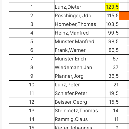
1
Lunz,Dieter
123,5
2
Röschinger,Udo
115,5
3
Horneber,Thomas
103,5
4
Heinz,Manfred
99,5
5
Münster,Manfred
98,5
6
Frank,Werner
86,5
7
Münster,Erich
67
8
Wiedemann,Jan
37
9
Planner,Jörg
36,5
10
Lunz,Peter
21
11
Schiefer,Peter
19,5
12
Beisser,Georg
15,5
13
Steinmetz,Thomas
14
14
Rammig,Claus
11
15
Kiefer,Johannes
9