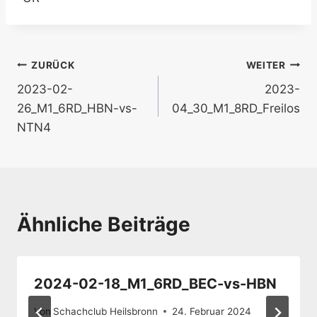
Beitragsnavigation
ZURÜCK
WEITER
2023-02-
2023-
26_M1_6RD_HBN-vs-
04_30_M1_8RD_Freilos
NTN4
Ähnliche Beiträge
2024-02-18_M1_6RD_BEC-vs-HBN
Von
Schachclub Heilsbronn
24. Februar 2024