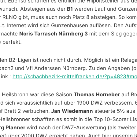
uf. Ebenso schaffen es endlich die
Hilpoltsteiner
aus d
wunsch. Absteigen aus der
B1
werden
Lauf
und
Gunzen
r RLNO gibt, muss auch noch Platz 8 absteigen. So ko
Lt. Internet wird sich Gunzenhausen auflösen. Den Aufs
machte
Noris Tarrasch Nürnberg 3
mit dem Sieg gegen
 perfekt.
en B2-Ligen ist noch nicht durch. Möglich ist ein Releg
nbach2 und Vfl Anderssen Nürnberg. Zu den Angaben (
ink.:
http://schachbezirk-mittelfranken.de/?p=4823#m
ei Heilsbronn war diese Saison
Thomas Horneber
auf Bre
d sich voraussichtlich auf über 1900 DWZ verbessern. 
f Brett 2 verbuchen.
Jan Wiedemann
steuerte 5½ aus 
Heilsbronner schafften es somit in die Top 10-Scorer Lis
rg Planner
wird nach der DWZ-Auswertung (als zweiter
er) über 2000 DWZ erreicht haben. Auch hier unseren 