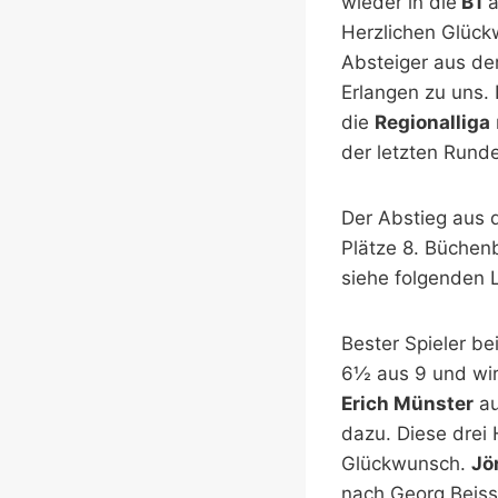
wieder in die
B1
a
Herzlichen Glück
Absteiger aus de
Erlangen zu uns. 
die
Regionalliga
der letzten Runde
Der Abstieg aus d
Plätze 8. Büche
siehe folgenden L
Bester Spieler b
6½ aus 9 und wir
Erich Münster
au
dazu. Diese drei 
Glückwunsch.
Jö
nach Georg Beiss