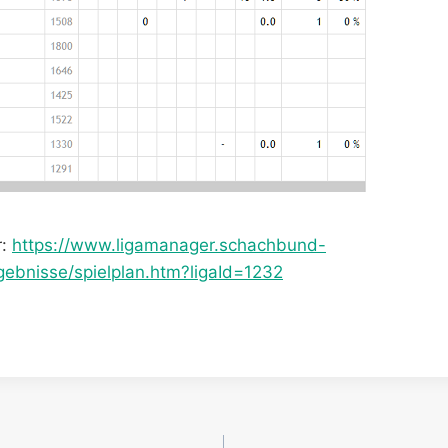
r:
https://www.ligamanager.schachbund-
gebnisse/spielplan.htm?ligaId=1232
gation