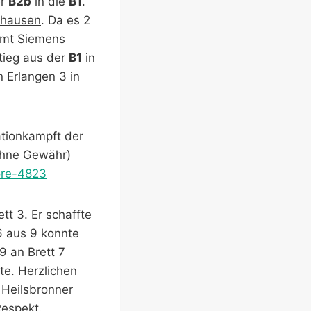
er
B2b
in die
B1
.
hausen
. Da es 2
mmt Siemens
tieg aus der
B1
in
 Erlangen 3 in
ationkampft der
ohne Gewähr)
ore-4823
tt 3. Er schaffte
6 aus 9 konnte
9 an Brett 7
te. Herzlichen
 Heilsbronner
Respekt.