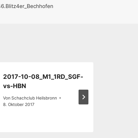
6.Blitz4er_Bechhofen
2017-10-08_M1_1RD_SGF-
2023-
vs-HBN
12_M1_
Von
Schachclub Heilsbronn
Von
Schach
8. Oktober 2017
15. Februa