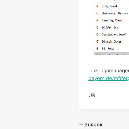
Link Ligamanage
bayern.de/mfr/er
UR
Beitragsnavi
ZURÜCK