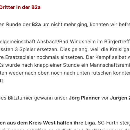
ritter in der B2a
ten Runde der
B2a
um nicht mehr ging, konnten wir befre
ielgemeinschaft Ansbach/Bad Windsheim im Bürgertreff
sten 3 Spieler ersetzen. Dies gelang, weil die Kreislig
re Ersatzspieler nochmals einsetzen. Der Kampf selbst
 Es wurde nach knapp einer Stunde ein Mannschaftsremi
en weder nach oben noch nach unten rutschen konnten
tt.
des Blitzturnier gewann unser
Jörg Planner
vor
Jürgen 
en aus dem Kreis West halten ihre Liga
. SG Fürth
steig