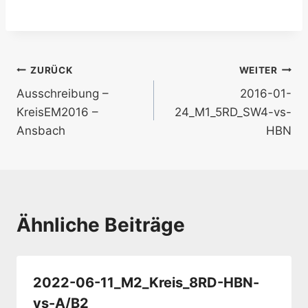
Beitragsnavigation
ZURÜCK
WEITER
Ausschreibung –
2016-01-
KreisEM2016 –
24_M1_5RD_SW4-vs-
Ansbach
HBN
Ähnliche Beiträge
2022-06-11_M2_Kreis_8RD-HBN-
vs-A/B2